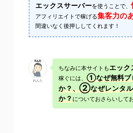
エックスサーバー
を使うことで、
集客力の
アフィリエイトで稼げる
間違いなく後押ししてくれます！
エック
ちなみに本サイトも
①なぜ無料ブ
稼ぐには、
れんた
②
か？、
なぜレンタル
か？
についておさらいして