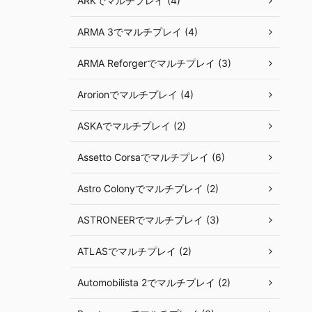
ARKでマルチプレイ (4)
ARMA 3でマルチプレイ (4)
ARMA Reforgerでマルチプレイ (3)
Arorionでマルチプレイ (4)
ASKAでマルチプレイ (2)
Assetto Corsaでマルチプレイ (6)
Astro Colonyでマルチプレイ (2)
ASTRONEERでマルチプレイ (3)
ATLASでマルチプレイ (2)
Automobilista 2でマルチプレイ (2)