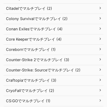
Citadelでマルチプレイ (2)
Colony Survivalでマルチプレイ (2)
Conan Exilesでマルチプレイ (4)
Core Keeperでマルチプレイ (4)
Corebornでマルチプレイ (1)
Counter-Strike 2でマルチプレイ (3)
Counter-Strike: Sourceでマルチプレイ (2)
Craftopiaでマルチプレイ (3)
CryoFallでマルチプレイ (2)
CS:GOでマルチプレイ (1)