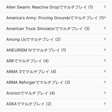
Alien Swarm: Reactive Dropでマルチプレイ (1)
America's Army: Proving Groundsでマルチプレイ (1)
American Truck Simulatorでマルチプレイ (3)
Among Usでマルチプレイ (2)
ANEURISM IVでマルチプレイ (1)
ARKでマルチプレイ (4)
ARMA 3でマルチプレイ (4)
ARMA Reforgerでマルチプレイ (3)
Arorionでマルチプレイ (4)
ASKAでマルチプレイ (2)