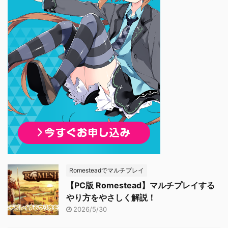
Romesteadでマルチプレイ
【PC版 Romestead】マルチプレイする
やり方をやさしく解説！
2026/5/30