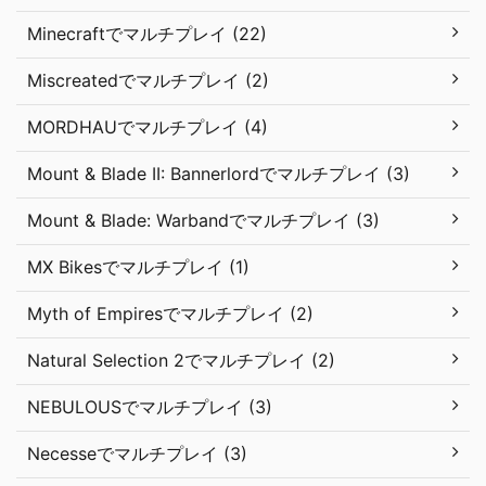
Minecraftでマルチプレイ (22)
Miscreatedでマルチプレイ (2)
MORDHAUでマルチプレイ (4)
Mount & Blade II: Bannerlordでマルチプレイ (3)
Mount & Blade: Warbandでマルチプレイ (3)
MX Bikesでマルチプレイ (1)
Myth of Empiresでマルチプレイ (2)
Natural Selection 2でマルチプレイ (2)
NEBULOUSでマルチプレイ (3)
Necesseでマルチプレイ (3)