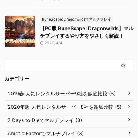
RuneScape: Dragonwildsでマルチプレイ
【PC版 RuneScape: Dragonwilds】マル
チプレイするやり方をやさしく解説！
2026/4/4
カテゴリー
2019春 人気レンタルサーバー9社を徹底比較 (5)
2020年版 人気レンタルサーバー8社を徹底比較 (5)
7 Days to Dieでマルチプレイ (8)
Abiotic Factorでマルチプレイ (3)