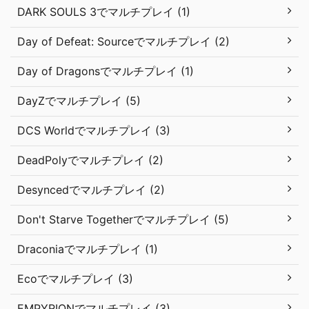
DARK SOULS 3でマルチプレイ (1)
Day of Defeat: Sourceでマルチプレイ (2)
Day of Dragonsでマルチプレイ (1)
DayZでマルチプレイ (5)
DCS Worldでマルチプレイ (3)
DeadPolyでマルチプレイ (2)
Desyncedでマルチプレイ (2)
Don't Starve Togetherでマルチプレイ (5)
Draconiaでマルチプレイ (1)
Ecoでマルチプレイ (3)
EMPYRIONでマルチプレイ (3)