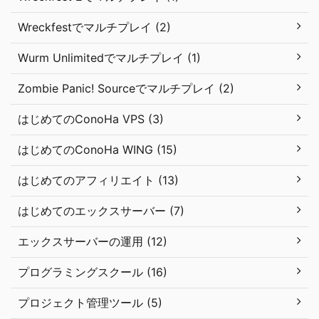
Wreckfestでマルチプレイ (2)
Wurm Unlimitedでマルチプレイ (1)
Zombie Panic! Sourceでマルチプレイ (2)
はじめてのConoHa VPS (3)
はじめてのConoHa WING (15)
はじめてのアフィリエイト (13)
はじめてのエックスサーバー (7)
エックスサーバーの運用 (12)
プログラミングスクール (16)
プロジェクト管理ツール (5)