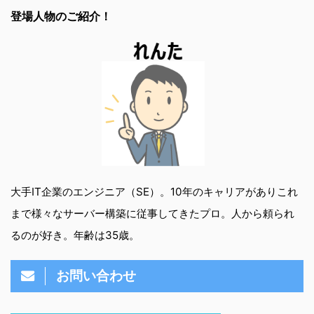
登場人物のご紹介！
大手IT企業のエンジニア（SE）。10年のキャリアがありこれ
まで様々なサーバー構築に従事してきたプロ。人から頼られ
るのが好き。年齢は35歳。
お問い合わせ