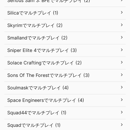
Serious Sam 3: BFEでマルチプレイ (2)
Silicaでマルチプレイ (1)
Skyrimでマルチプレイ (2)
Smallandでマルチプレイ (2)
Sniper Elite 4でマルチプレイ (3)
Solace Craftingでマルチプレイ (2)
Sons Of The Forestでマルチプレイ (3)
Soulmaskでマルチプレイ (4)
Space Engineersでマルチプレイ (4)
Squad44でマルチプレイ (1)
Squadでマルチプレイ (1)