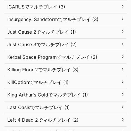
ICARUSでマルチプレイ (3)
Insurgency: Sandstormでマルチプレイ (3)
Just Cause 2でマルチプレイ (1)
Just Cause 3でマルチプレイ (2)
Kerbal Space Programでマルチプレイ (2)
Killing Floor 2でマルチプレイ (3)
KillOptionでマルチプレイ (1)
King Arthur's Goldでマルチプレイ (1)
Last Oasisでマルチプレイ (1)
Left 4 Dead 2でマルチプレイ (2)