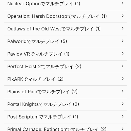
Nuclear Optionでマルチプレイ (1)
Operation: Harsh Doorstopでマルチプレイ (1)
Outlaws of the Old Westでマルチプレイ (1)
Palworldでマルチプレイ (5)
Pavlov VRでマルチプレイ (1)
Perfect Heist 2でマルチプレイ (2)
PixARKでマルチプレイ (2)
Plains of Painでマルチプレイ (2)
Portal Knightsでマルチプレイ (2)
Post Scriptumでマルチプレイ (1)
Primal Carnage: Extinctionでマルチプレイ (2)