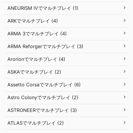
ANEURISM IVでマルチプレイ (1)
ARKでマルチプレイ (4)
ARMA 3でマルチプレイ (4)
ARMA Reforgerでマルチプレイ (3)
Arorionでマルチプレイ (4)
ASKAでマルチプレイ (2)
Assetto Corsaでマルチプレイ (6)
Astro Colonyでマルチプレイ (2)
ASTRONEERでマルチプレイ (3)
ATLASでマルチプレイ (2)