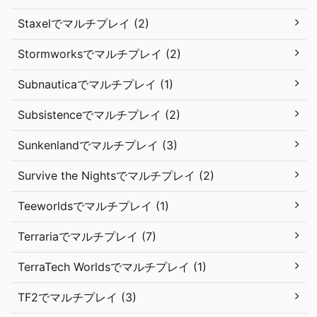
Staxelでマルチプレイ (2)
Stormworksでマルチプレイ (2)
Subnauticaでマルチプレイ (1)
Subsistenceでマルチプレイ (2)
Sunkenlandでマルチプレイ (3)
Survive the Nightsでマルチプレイ (2)
Teeworldsでマルチプレイ (1)
Terrariaでマルチプレイ (7)
TerraTech Worldsでマルチプレイ (1)
TF2でマルチプレイ (3)