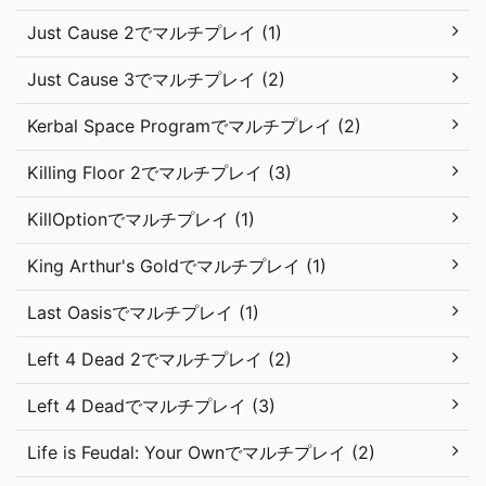
Just Cause 2でマルチプレイ (1)
Just Cause 3でマルチプレイ (2)
Kerbal Space Programでマルチプレイ (2)
Killing Floor 2でマルチプレイ (3)
KillOptionでマルチプレイ (1)
King Arthur's Goldでマルチプレイ (1)
Last Oasisでマルチプレイ (1)
Left 4 Dead 2でマルチプレイ (2)
Left 4 Deadでマルチプレイ (3)
Life is Feudal: Your Ownでマルチプレイ (2)