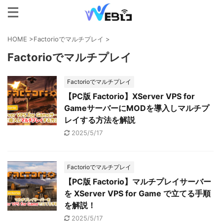
HOME
>
Factorioでマルチプレイ
>
Factorioでマルチプレイ
Factorioでマルチプレイ
【PC版 Factorio】XServer VPS for
GameサーバーにMODを導入しマルチプ
レイする方法を解説
2025/5/17
Factorioでマルチプレイ
【PC版 Factorio】マルチプレイサーバー
を XServer VPS for Game で立てる手順
を解説！
2025/5/17