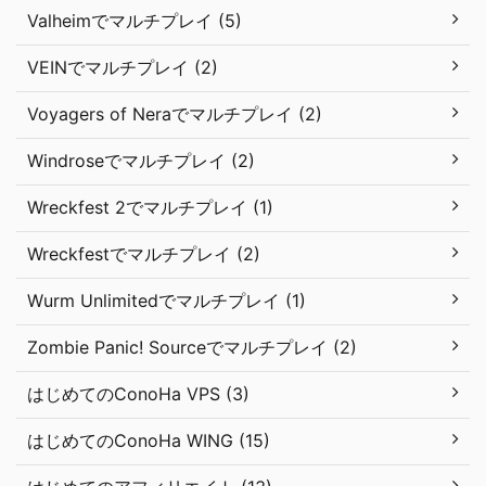
Valheimでマルチプレイ (5)
VEINでマルチプレイ (2)
Voyagers of Neraでマルチプレイ (2)
Windroseでマルチプレイ (2)
Wreckfest 2でマルチプレイ (1)
Wreckfestでマルチプレイ (2)
Wurm Unlimitedでマルチプレイ (1)
Zombie Panic! Sourceでマルチプレイ (2)
はじめてのConoHa VPS (3)
はじめてのConoHa WING (15)