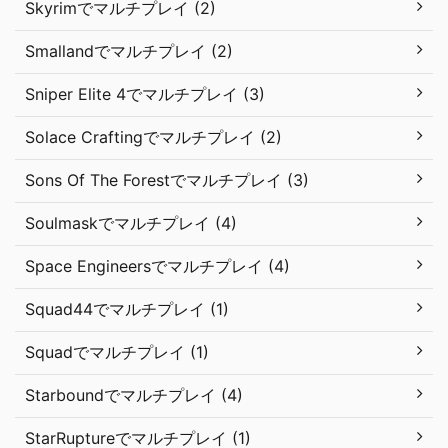
Skyrimでマルチプレイ (2)
Smallandでマルチプレイ (2)
Sniper Elite 4でマルチプレイ (3)
Solace Craftingでマルチプレイ (2)
Sons Of The Forestでマルチプレイ (3)
Soulmaskでマルチプレイ (4)
Space Engineersでマルチプレイ (4)
Squad44でマルチプレイ (1)
Squadでマルチプレイ (1)
Starboundでマルチプレイ (4)
StarRuptureでマルチプレイ (1)