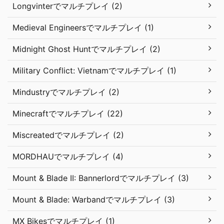
Longvinterでマルチプレイ (2)
Medieval Engineersでマルチプレイ (1)
Midnight Ghost Huntでマルチプレイ (2)
Military Conflict: Vietnamでマルチプレイ (1)
Mindustryでマルチプレイ (2)
Minecraftでマルチプレイ (22)
Miscreatedでマルチプレイ (2)
MORDHAUでマルチプレイ (4)
Mount & Blade II: Bannerlordでマルチプレイ (3)
Mount & Blade: Warbandでマルチプレイ (3)
MX Bikesでマルチプレイ (1)