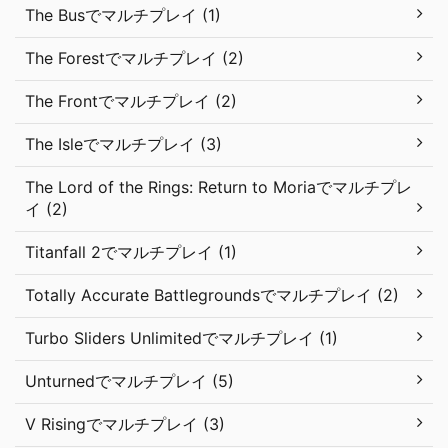
The Busでマルチプレイ (1)
The Forestでマルチプレイ (2)
The Frontでマルチプレイ (2)
The Isleでマルチプレイ (3)
The Lord of the Rings: Return to Moriaでマルチプレ
イ (2)
Titanfall 2でマルチプレイ (1)
Totally Accurate Battlegroundsでマルチプレイ (2)
Turbo Sliders Unlimitedでマルチプレイ (1)
Unturnedでマルチプレイ (5)
V Risingでマルチプレイ (3)