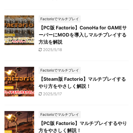
Factorioでマルチプレイ
【PC版 Factorio】ConoHa for GAMEサ
ーバーにMODを導入しマルチプレイする
方法を解説
2025/5/18
Factorioでマルチプレイ
【Steam版 Factorio】マルチプレイする
やり方をやさしく解説！
2025/5/17
Factorioでマルチプレイ
【PC版 Factorio】マルチプレイするやり
方をやさしく解説！