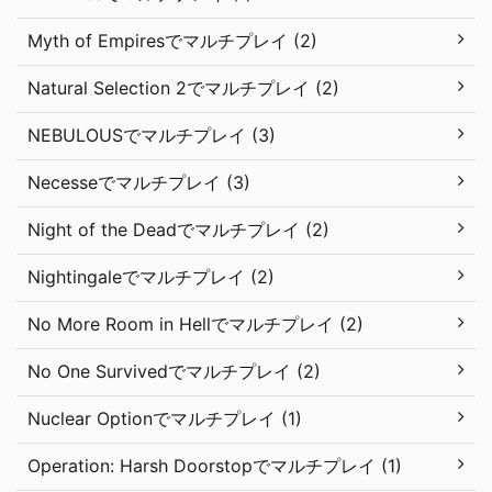
Myth of Empiresでマルチプレイ (2)
Natural Selection 2でマルチプレイ (2)
NEBULOUSでマルチプレイ (3)
Necesseでマルチプレイ (3)
Night of the Deadでマルチプレイ (2)
Nightingaleでマルチプレイ (2)
No More Room in Hellでマルチプレイ (2)
No One Survivedでマルチプレイ (2)
Nuclear Optionでマルチプレイ (1)
Operation: Harsh Doorstopでマルチプレイ (1)