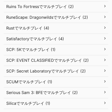
Ruins To Fortressでマルチプレイ (2)
RuneScape: Dragonwildsでマルチプレイ (2)
Rustでマルチプレイ (4)
Satisfactoryでマルチプレイ (4)
SCP: 5Kでマルチプレイ (1)
SCP: EVENT CLASSIFIEDでマルチプレイ (2)
SCP: Secret Laboratoryでマルチプレイ (2)
SCUMでマルチプレイ (1)
Serious Sam 3: BFEでマルチプレイ (2)
Silicaでマルチプレイ (1)