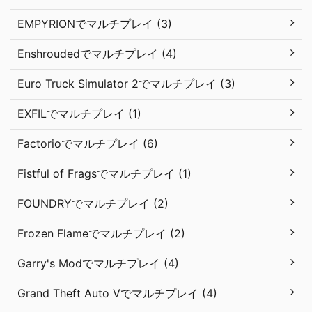
EMPYRIONでマルチプレイ (3)
Enshroudedでマルチプレイ (4)
Euro Truck Simulator 2でマルチプレイ (3)
EXFILでマルチプレイ (1)
Factorioでマルチプレイ (6)
Fistful of Fragsでマルチプレイ (1)
FOUNDRYでマルチプレイ (2)
Frozen Flameでマルチプレイ (2)
Garry's Modでマルチプレイ (4)
Grand Theft Auto Vでマルチプレイ (4)