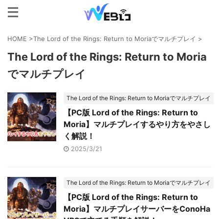
HOME
>
The Lord of the Rings: Return to Moriaでマルチプレイ
>
The Lord of the Rings: Return to Moria
でマルチプレイ
The Lord of the Rings: Return to Moriaでマルチプレイ
【PC版 Lord of the Rings: Return to
Moria】マルチプレイするやり方をやさし
く解説！
2025/3/21
The Lord of the Rings: Return to Moriaでマルチプレイ
【PC版 Lord of the Rings: Return to
Moria】マルチプレイサーバーをConoHa