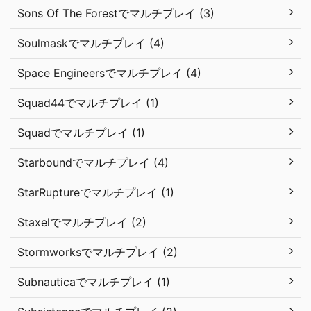
Sons Of The Forestでマルチプレイ (3)
Soulmaskでマルチプレイ (4)
Space Engineersでマルチプレイ (4)
Squad44でマルチプレイ (1)
Squadでマルチプレイ (1)
Starboundでマルチプレイ (4)
StarRuptureでマルチプレイ (1)
Staxelでマルチプレイ (2)
Stormworksでマルチプレイ (2)
Subnauticaでマルチプレイ (1)