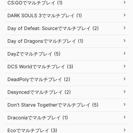
CS:GOでマルチプレイ (1)
DARK SOULS 3でマルチプレイ (1)
Day of Defeat: Sourceでマルチプレイ (2)
Day of Dragonsでマルチプレイ (1)
DayZでマルチプレイ (5)
DCS Worldでマルチプレイ (3)
DeadPolyでマルチプレイ (2)
Desyncedでマルチプレイ (2)
Don't Starve Togetherでマルチプレイ (5)
Draconiaでマルチプレイ (1)
Ecoでマルチプレイ (3)