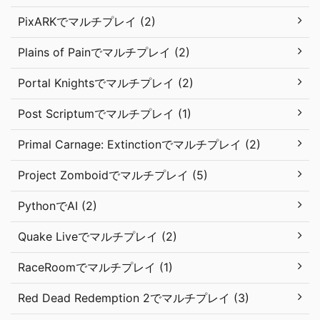
PixARKでマルチプレイ (2)
Plains of Painでマルチプレイ (2)
Portal Knightsでマルチプレイ (2)
Post Scriptumでマルチプレイ (1)
Primal Carnage: Extinctionでマルチプレイ (2)
Project Zomboidでマルチプレイ (5)
PythonでAI (2)
Quake Liveでマルチプレイ (2)
RaceRoomでマルチプレイ (1)
Red Dead Redemption 2でマルチプレイ (3)