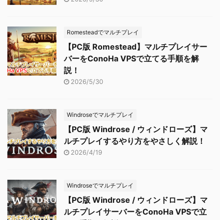
Romesteadでマルチプレイ
【PC版 Romestead】マルチプレイサー
バーをConoHa VPSで立てる手順を解
説！
2026/5/30
Windroseでマルチプレイ
【PC版 Windrose / ウィンドローズ】マ
ルチプレイするやり方をやさしく解説！
2026/4/19
Windroseでマルチプレイ
【PC版 Windrose / ウィンドローズ】マ
ルチプレイサーバーをConoHa VPSで立