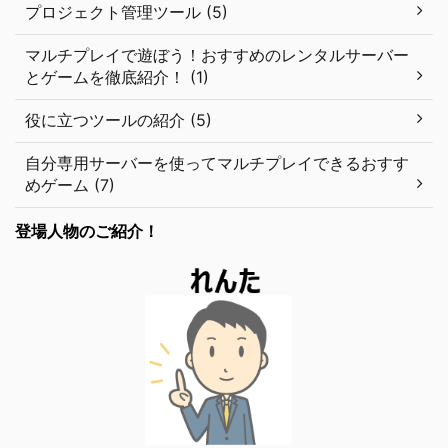
プロジェクト管理ツール (5)
マルチプレイで遊ぼう！おすすめのレンタルサーバー
とゲームを徹底紹介！ (1)
役に立つツールの紹介 (5)
自分専用サーバーを使ってマルチプレイできるおすす
めゲーム (7)
登場人物のご紹介！