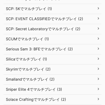
SCP: 5Kでマルチプレイ (1)
SCP: EVENT CLASSIFIEDでマルチプレイ (2)
SCP: Secret Laboratoryでマルチプレイ (2)
SCUMでマルチプレイ (1)
Serious Sam 3: BFEでマルチプレイ (2)
Silicaでマルチプレイ (1)
Skyrimでマルチプレイ (2)
Smallandでマルチプレイ (2)
Sniper Elite 4でマルチプレイ (3)
Solace Craftingでマルチプレイ (2)