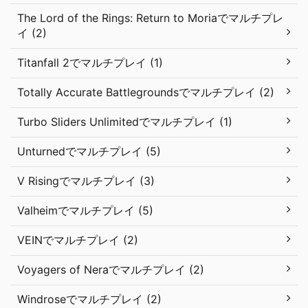
The Lord of the Rings: Return to Moriaでマルチプレ
イ (2)
Titanfall 2でマルチプレイ (1)
Totally Accurate Battlegroundsでマルチプレイ (2)
Turbo Sliders Unlimitedでマルチプレイ (1)
Unturnedでマルチプレイ (5)
V Risingでマルチプレイ (3)
Valheimでマルチプレイ (5)
VEINでマルチプレイ (2)
Voyagers of Neraでマルチプレイ (2)
Windroseでマルチプレイ (2)