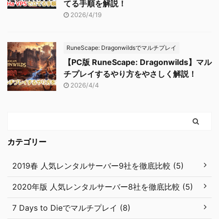
てる手順を解説！
2026/4/19
RuneScape: Dragonwildsでマルチプレイ
【PC版 RuneScape: Dragonwilds】マル
チプレイするやり方をやさしく解説！
2026/4/4
カテゴリー
2019春 人気レンタルサーバー9社を徹底比較 (5)
2020年版 人気レンタルサーバー8社を徹底比較 (5)
7 Days to Dieでマルチプレイ (8)