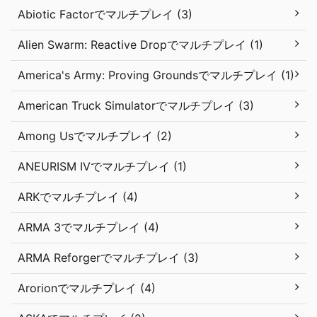
Abiotic Factorでマルチプレイ (3)
Alien Swarm: Reactive Dropでマルチプレイ (1)
America's Army: Proving Groundsでマルチプレイ (1)
American Truck Simulatorでマルチプレイ (3)
Among Usでマルチプレイ (2)
ANEURISM IVでマルチプレイ (1)
ARKでマルチプレイ (4)
ARMA 3でマルチプレイ (4)
ARMA Reforgerでマルチプレイ (3)
Arorionでマルチプレイ (4)