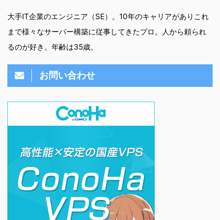
大手IT企業のエンジニア（SE）。10年のキャリアがありこれ
まで様々なサーバー構築に従事してきたプロ。人から頼られ
るのが好き。年齢は35歳。
お問い合わせ