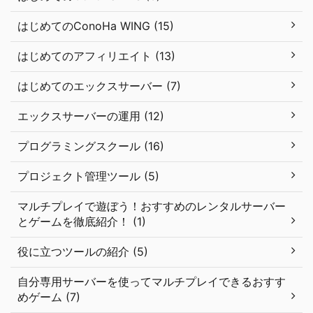
はじめてのConoHa WING (15)
はじめてのアフィリエイト (13)
はじめてのエックスサーバー (7)
エックスサーバーの運用 (12)
プログラミングスクール (16)
プロジェクト管理ツール (5)
マルチプレイで遊ぼう！おすすめのレンタルサーバー
とゲームを徹底紹介！ (1)
役に立つツールの紹介 (5)
自分専用サーバーを使ってマルチプレイできるおすす
めゲーム (7)