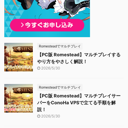
Romesteadでマルチプレイ
【PC版 Romestead】マルチプレイする
やり方をやさしく解説！
2026/5/30
Romesteadでマルチプレイ
【PC版 Romestead】マルチプレイサー
バーをConoHa VPSで立てる手順を解
説！
2026/5/30