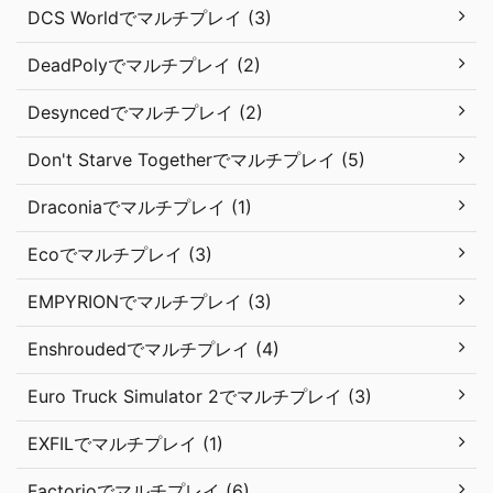
DCS Worldでマルチプレイ (3)
DeadPolyでマルチプレイ (2)
Desyncedでマルチプレイ (2)
Don't Starve Togetherでマルチプレイ (5)
Draconiaでマルチプレイ (1)
Ecoでマルチプレイ (3)
EMPYRIONでマルチプレイ (3)
Enshroudedでマルチプレイ (4)
Euro Truck Simulator 2でマルチプレイ (3)
EXFILでマルチプレイ (1)
Factorioでマルチプレイ (6)