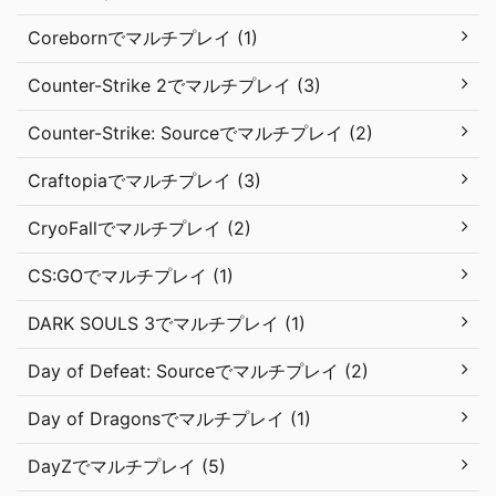
Corebornでマルチプレイ (1)
Counter-Strike 2でマルチプレイ (3)
Counter-Strike: Sourceでマルチプレイ (2)
Craftopiaでマルチプレイ (3)
CryoFallでマルチプレイ (2)
CS:GOでマルチプレイ (1)
DARK SOULS 3でマルチプレイ (1)
Day of Defeat: Sourceでマルチプレイ (2)
Day of Dragonsでマルチプレイ (1)
DayZでマルチプレイ (5)