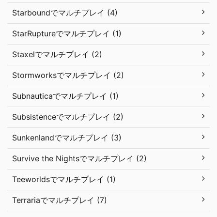
Starboundでマルチプレイ (4)
StarRuptureでマルチプレイ (1)
Staxelでマルチプレイ (2)
Stormworksでマルチプレイ (2)
Subnauticaでマルチプレイ (1)
Subsistenceでマルチプレイ (2)
Sunkenlandでマルチプレイ (3)
Survive the Nightsでマルチプレイ (2)
Teeworldsでマルチプレイ (1)
Terrariaでマルチプレイ (7)