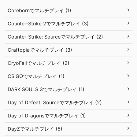
Corebornでマルチプレイ (1)
Counter-Strike 2でマルチプレイ (3)
Counter-Strike: Sourceでマルチプレイ (2)
Craftopiaでマルチプレイ (3)
CryoFallでマルチプレイ (2)
CS:GOでマルチプレイ (1)
DARK SOULS 3でマルチプレイ (1)
Day of Defeat: Sourceでマルチプレイ (2)
Day of Dragonsでマルチプレイ (1)
DayZでマルチプレイ (5)