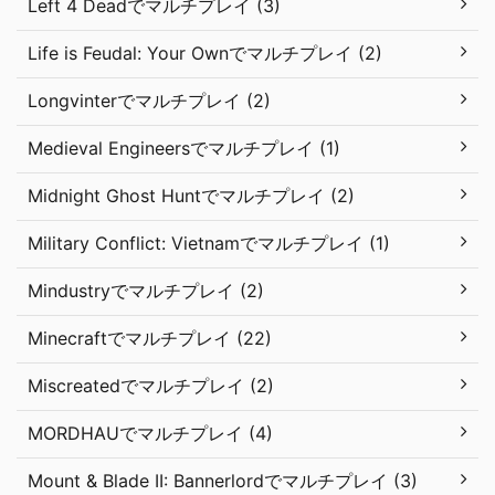
Left 4 Deadでマルチプレイ (3)
Life is Feudal: Your Ownでマルチプレイ (2)
Longvinterでマルチプレイ (2)
Medieval Engineersでマルチプレイ (1)
Midnight Ghost Huntでマルチプレイ (2)
Military Conflict: Vietnamでマルチプレイ (1)
Mindustryでマルチプレイ (2)
Minecraftでマルチプレイ (22)
Miscreatedでマルチプレイ (2)
MORDHAUでマルチプレイ (4)
Mount & Blade II: Bannerlordでマルチプレイ (3)