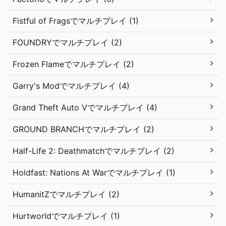
Fistful of Fragsでマルチプレイ (1)
FOUNDRYでマルチプレイ (2)
Frozen Flameでマルチプレイ (2)
Garry's Modでマルチプレイ (4)
Grand Theft Auto Vでマルチプレイ (4)
GROUND BRANCHでマルチプレイ (2)
Half-Life 2: Deathmatchでマルチプレイ (2)
Holdfast: Nations At Warでマルチプレイ (1)
HumanitZでマルチプレイ (2)
Hurtworldでマルチプレイ (1)