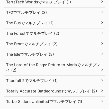
TerraTech Worldsでマルチプレイ (1)
TF2でマルチプレイ (3)
The Busでマルチプレイ (1)
The Forestでマルチプレイ (2)
The Frontでマルチプレイ (2)
The Isleでマルチプレイ (3)
The Lord of the Rings: Return to Moriaでマルチプレ
イ (2)
Titanfall 2でマルチプレイ (1)
Totally Accurate Battlegroundsでマルチプレイ (2)
Turbo Sliders Unlimitedでマルチプレイ (1)