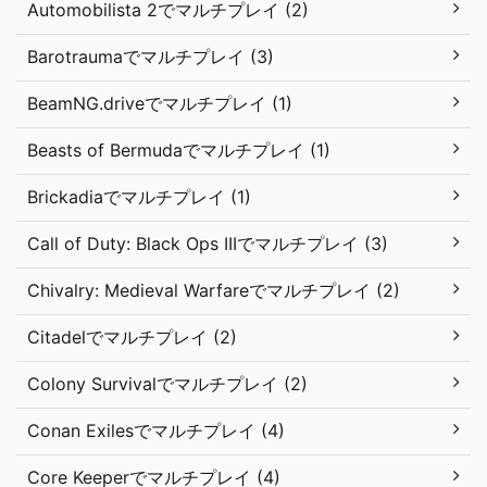
Automobilista 2でマルチプレイ (2)
Barotraumaでマルチプレイ (3)
BeamNG.driveでマルチプレイ (1)
Beasts of Bermudaでマルチプレイ (1)
Brickadiaでマルチプレイ (1)
Call of Duty: Black Ops IIIでマルチプレイ (3)
Chivalry: Medieval Warfareでマルチプレイ (2)
Citadelでマルチプレイ (2)
Colony Survivalでマルチプレイ (2)
Conan Exilesでマルチプレイ (4)
Core Keeperでマルチプレイ (4)