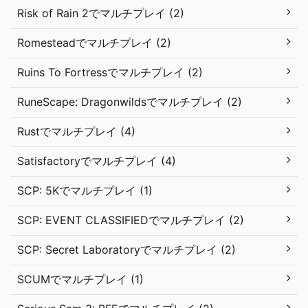
Risk of Rain 2でマルチプレイ (2)
Romesteadでマルチプレイ (2)
Ruins To Fortressでマルチプレイ (2)
RuneScape: Dragonwildsでマルチプレイ (2)
Rustでマルチプレイ (4)
Satisfactoryでマルチプレイ (4)
SCP: 5Kでマルチプレイ (1)
SCP: EVENT CLASSIFIEDでマルチプレイ (2)
SCP: Secret Laboratoryでマルチプレイ (2)
SCUMでマルチプレイ (1)