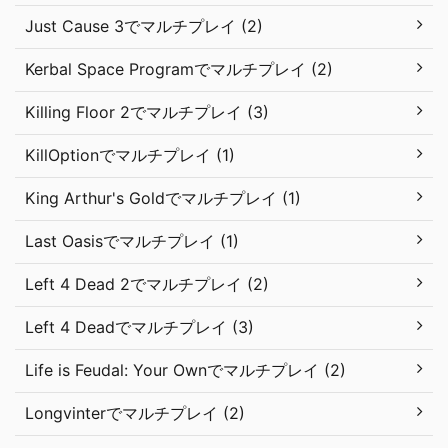
Just Cause 3でマルチプレイ (2)
Kerbal Space Programでマルチプレイ (2)
Killing Floor 2でマルチプレイ (3)
KillOptionでマルチプレイ (1)
King Arthur's Goldでマルチプレイ (1)
Last Oasisでマルチプレイ (1)
Left 4 Dead 2でマルチプレイ (2)
Left 4 Deadでマルチプレイ (3)
Life is Feudal: Your Ownでマルチプレイ (2)
Longvinterでマルチプレイ (2)