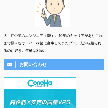
大手IT企業のエンジニア（SE）。10年のキャリアがありこれ
まで様々なサーバー構築に従事してきたプロ。人から頼られ
るのが好き。年齢は35歳。
お問い合わせ