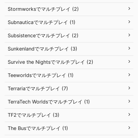
Stormworksでマルチプレイ (2)
Subnauticaでマルチプレイ (1)
Subsistenceでマルチプレイ (2)
Sunkenlandでマルチプレイ (3)
Survive the Nightsでマルチプレイ (2)
Teeworldsでマルチプレイ (1)
Terrariaでマルチプレイ (7)
TerraTech Worldsでマルチプレイ (1)
TF2でマルチプレイ (3)
The Busでマルチプレイ (1)