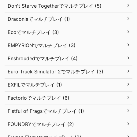
Don't Starve Togetherでマルチプレイ (5)
Draconiaでマルチプレイ (1)
Ecoでマルチプレイ (3)
EMPYRIONでマルチプレイ (3)
Enshroudedでマルチプレイ (4)
Euro Truck Simulator 2でマルチプレイ (3)
EXFILでマルチプレイ (1)
Factorioでマルチプレイ (6)
Fistful of Fragsでマルチプレイ (1)
FOUNDRYでマルチプレイ (2)