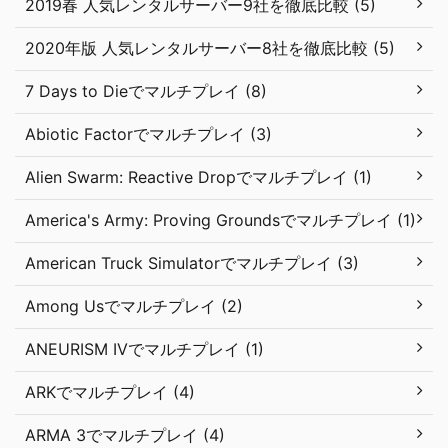
2019春 人気レンタルサーバー9社を徹底比較 (5)
2020年版 人気レンタルサーバー8社を徹底比較 (5)
7 Days to Dieでマルチプレイ (8)
Abiotic Factorでマルチプレイ (3)
Alien Swarm: Reactive Dropでマルチプレイ (1)
America's Army: Proving Groundsでマルチプレイ (1)
American Truck Simulatorでマルチプレイ (3)
Among Usでマルチプレイ (2)
ANEURISM IVでマルチプレイ (1)
ARKでマルチプレイ (4)
ARMA 3でマルチプレイ (4)