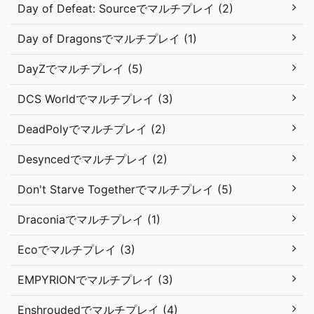
Day of Defeat: Sourceでマルチプレイ (2)
Day of Dragonsでマルチプレイ (1)
DayZでマルチプレイ (5)
DCS Worldでマルチプレイ (3)
DeadPolyでマルチプレイ (2)
Desyncedでマルチプレイ (2)
Don't Starve Togetherでマルチプレイ (5)
Draconiaでマルチプレイ (1)
Ecoでマルチプレイ (3)
EMPYRIONでマルチプレイ (3)
Enshroudedでマルチプレイ (4)