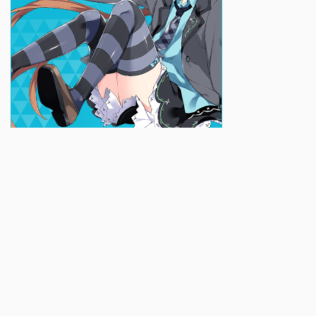
WEBレコ
WP Twitter Auto Publish
Powered By :
XYZScripts.com
© 2026 WEBレコ Powered by
AFFINGER5