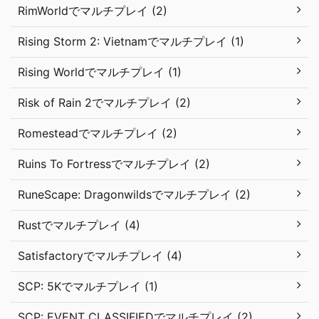
RimWorldでマルチプレイ (2)
Rising Storm 2: Vietnamでマルチプレイ (1)
Rising Worldでマルチプレイ (1)
Risk of Rain 2でマルチプレイ (2)
Romesteadでマルチプレイ (2)
Ruins To Fortressでマルチプレイ (2)
RuneScape: Dragonwildsでマルチプレイ (2)
Rustでマルチプレイ (4)
Satisfactoryでマルチプレイ (4)
SCP: 5Kでマルチプレイ (1)
SCP: EVENT CLASSIFIEDでマルチプレイ (2)