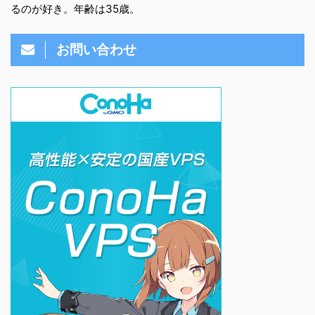
るのが好き。年齢は35歳。
お問い合わせ