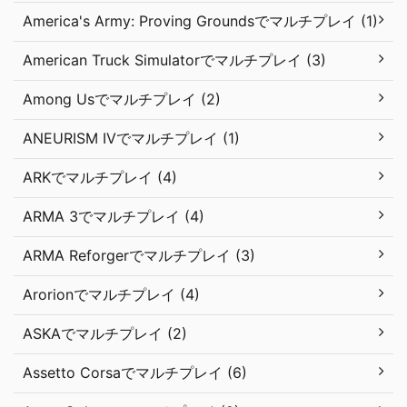
America's Army: Proving Groundsでマルチプレイ (1)
American Truck Simulatorでマルチプレイ (3)
Among Usでマルチプレイ (2)
ANEURISM IVでマルチプレイ (1)
ARKでマルチプレイ (4)
ARMA 3でマルチプレイ (4)
ARMA Reforgerでマルチプレイ (3)
Arorionでマルチプレイ (4)
ASKAでマルチプレイ (2)
Assetto Corsaでマルチプレイ (6)