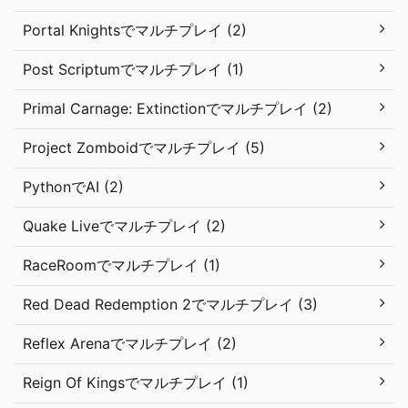
Portal Knightsでマルチプレイ (2)
Post Scriptumでマルチプレイ (1)
Primal Carnage: Extinctionでマルチプレイ (2)
Project Zomboidでマルチプレイ (5)
PythonでAI (2)
Quake Liveでマルチプレイ (2)
RaceRoomでマルチプレイ (1)
Red Dead Redemption 2でマルチプレイ (3)
Reflex Arenaでマルチプレイ (2)
Reign Of Kingsでマルチプレイ (1)