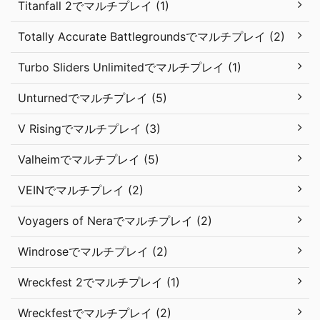
Titanfall 2でマルチプレイ (1)
Totally Accurate Battlegroundsでマルチプレイ (2)
Turbo Sliders Unlimitedでマルチプレイ (1)
Unturnedでマルチプレイ (5)
V Risingでマルチプレイ (3)
Valheimでマルチプレイ (5)
VEINでマルチプレイ (2)
Voyagers of Neraでマルチプレイ (2)
Windroseでマルチプレイ (2)
Wreckfest 2でマルチプレイ (1)
Wreckfestでマルチプレイ (2)