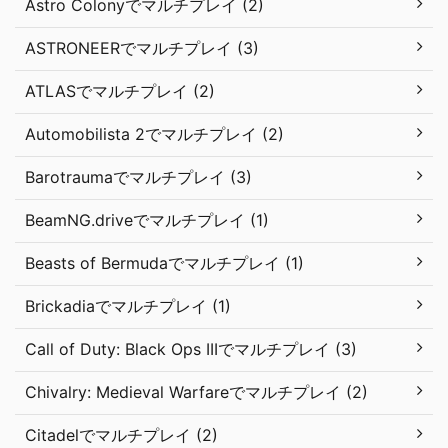
Astro Colonyでマルチプレイ (2)
ASTRONEERでマルチプレイ (3)
ATLASでマルチプレイ (2)
Automobilista 2でマルチプレイ (2)
Barotraumaでマルチプレイ (3)
BeamNG.driveでマルチプレイ (1)
Beasts of Bermudaでマルチプレイ (1)
Brickadiaでマルチプレイ (1)
Call of Duty: Black Ops IIIでマルチプレイ (3)
Chivalry: Medieval Warfareでマルチプレイ (2)
Citadelでマルチプレイ (2)