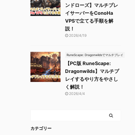
ンドローズ】マルチプレ
イサーバーをConoHa
VPSで立てる手順を解
説！
2026/4/19
RuneScape: Dragonwildsでマルチプレイ
【PC版 RuneScape:
Dragonwilds】マルチプ
レイするやり方をやさし
く解説！
2026/4/4
カテゴリー