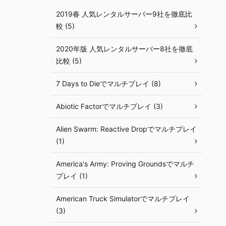
2019春 人気レンタルサーバー9社を徹底比
較 (5)
2020年版 人気レンタルサーバー8社を徹底
比較 (5)
7 Days to Dieでマルチプレイ (8)
Abiotic Factorでマルチプレイ (3)
Alien Swarm: Reactive Dropでマルチプレイ
(1)
America's Army: Proving Groundsでマルチ
プレイ (1)
American Truck Simulatorでマルチプレイ
(3)