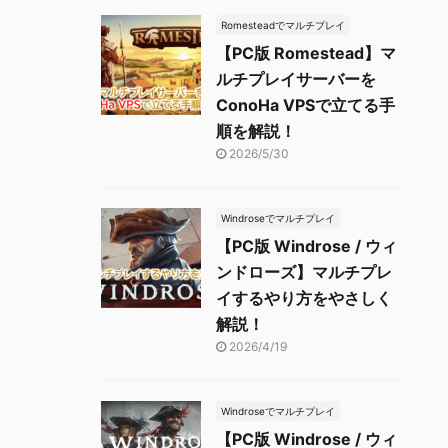
Romesteadでマルチプレイ
【PC版 Romestead】マ
ルチプレイサーバーを
ConoHa VPSで立てる手
順を解説！
2026/5/30
Windroseでマルチプレイ
【PC版 Windrose / ウィ
ンドローズ】マルチプレ
イするやり方をやさしく
解説！
2026/4/19
Windroseでマルチプレイ
【PC版 Windrose / ウィ