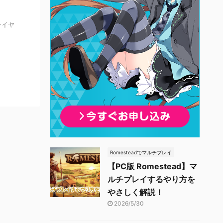
レイヤ
Romesteadでマルチプレイ
【PC版 Romestead】マ
ルチプレイするやり方を
やさしく解説！
2026/5/30