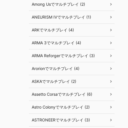
Among Usでマルチプレイ (2)
ANEURISM IVでマルチプレイ (1)
ARKでマルチプレイ (4)
ARMA 3でマルチプレイ (4)
ARMA Reforgerでマルチプレイ (3)
Arorionでマルチプレイ (4)
ASKAでマルチプレイ (2)
Assetto Corsaでマルチプレイ (6)
Astro Colonyでマルチプレイ (2)
ASTRONEERでマルチプレイ (3)