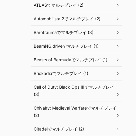
ATLASでマルチプレイ (2)
Automobilista 2でマルチプレイ (2)
Barotraumaでマルチプレイ (3)
BeamNG.driveでマルチプレイ (1)
Beasts of Bermudaでマルチプレイ (1)
Brickadiaでマルチプレイ (1)
Call of Duty: Black Ops IIIでマルチプレイ
(3)
Chivalry: Medieval Warfareでマルチプレイ
(2)
Citadelでマルチプレイ (2)