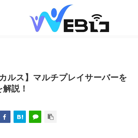
イブイカルス】マルチプレイサーバーを
順を解説！