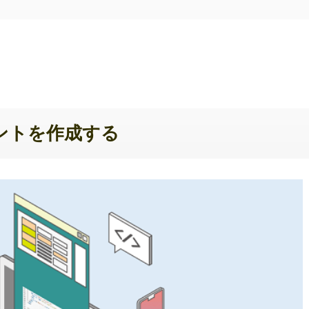
ウントを作成する