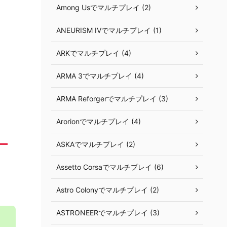
Among Usでマルチプレイ (2)
ANEURISM IVでマルチプレイ (1)
ARKでマルチプレイ (4)
ARMA 3でマルチプレイ (4)
ARMA Reforgerでマルチプレイ (3)
Arorionでマルチプレイ (4)
ー
ASKAでマルチプレイ (2)
Assetto Corsaでマルチプレイ (6)
Astro Colonyでマルチプレイ (2)
ASTRONEERでマルチプレイ (3)
ま