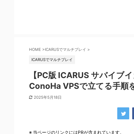
HOME
>
ICARUSでマルチプレイ
>
ICARUSでマルチプレイ
【PC版 ICARUS サバ
ConoHa VPSで立てる手
2025年5月18日
※ 当ページのリンクにはPRが含まれています。