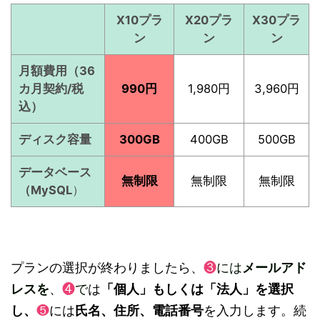
X10プラ
X20プラ
X30プラ
ン
ン
ン
月額費用（36
カ月契約/税
990円
1,980円
3,960円
込）
ディスク容量
300GB
400GB
500GB
データベース
無制限
無制限
無制限
（MySQL
）
プランの選択が終わりましたら、
❸
には
メールアド
レスを
、
❹
で
は
「個人」もしくは「法人」を選択
し、
❺
には
氏名、住所、電話番号
を入力します。続