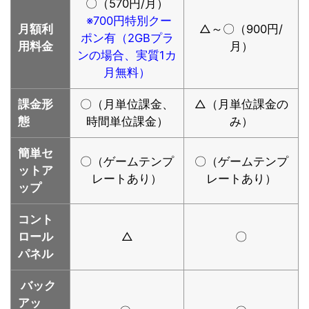
〇（570円/月）
※700円特別クー
月額利
△～〇（900円/
ポン有（2GBプラ
用料金
月）
ンの場合、実質1カ
月無料）
課金形
〇（月単位課金、
△（月単位課金の
態
時間単位課金）
み）
簡単セ
〇（ゲームテンプ
〇（ゲームテンプ
ットア
レートあり）
レートあり）
ップ
コント
ロール
△
〇
パネル
バック
アッ