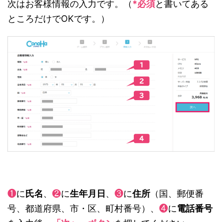
次はお客様情報の入力です。（
*必須
と書いてある
ところだけでOKです。）
❶
に
氏名
、
❷
に
生年月日
、
❸
に
住所
（国、郵便番
号、都道府県、市・区、町村番号）、
❹
に
電話番号