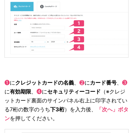
❶
に
クレジットカードの名義
、
❷
に
カード番号
、
❸
に
有効期限
、
❹
に
セキュリティーコード
（※クレジ
ットカード裏面のサインパネル右上に印字されてい
る7桁の数字のうち
下3桁
）を入力後、
「次へ」ボタ
ン
を押してください。