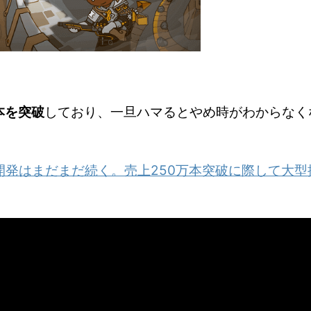
本を突破
しており、一旦ハマるとやめ時がわからなく
』の開発はまだまだ続く。売上250万本突破に際して大型