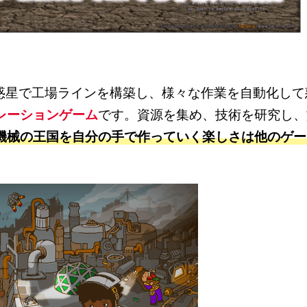
した惑星で工場ラインを構築し、様々な作業を自動化して
レーションゲーム
です。資源を集め、技術を研究し、
機械の王国を自分の手で作っていく楽しさは他のゲー