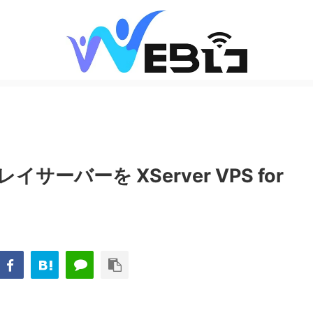
イサーバーを XServer VPS for
！