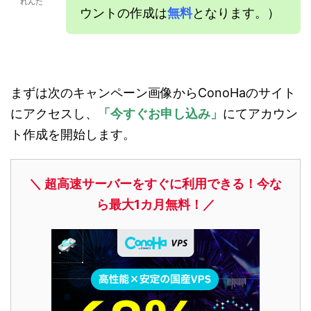
れんた
ウントの作成は
無料
となります。）
まずは次のキャンペーン画像からConoHaのサイト
にアクセスし、
「今すぐお申し込み」
にてアカウン
ト作成を開始します。
＼ 超高速サーバーをすぐに利用できる！今な
ら最大1カ月無料！／