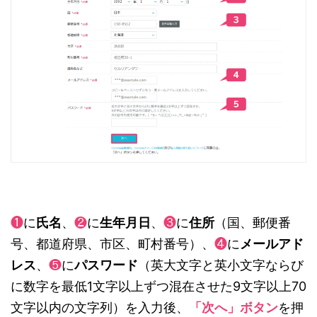
❶
に
氏名
、
❷
に
生年月日
、
❸
に
住所
（国、郵便番
号、都道府県、市区、町村番号）、
❹
に
メールアド
レス
、
❺
に
パスワード
（英大文字と英小文字ならび
に数字を最低1文字以上ずつ混在させた9文字以上70
文字以内の文字列）を入力後、
「次へ」ボタン
を押