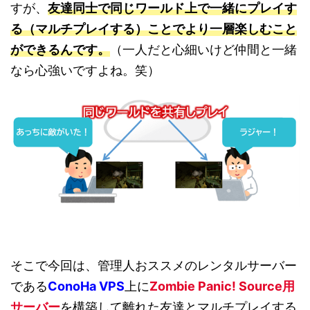
すが、
友達同士で同じワールド上で一緒にプレイす
る（マルチプレイする）ことでより一層楽しむこと
ができるんです。
（一人だと心細いけど仲間と一緒
なら心強いですよね。笑）
そこで今回は、管理人おススメのレンタルサーバー
である
ConoHa VPS
上に
Zombie Panic! Source
用
サーバー
を構築して離れた友達とマルチプレイする