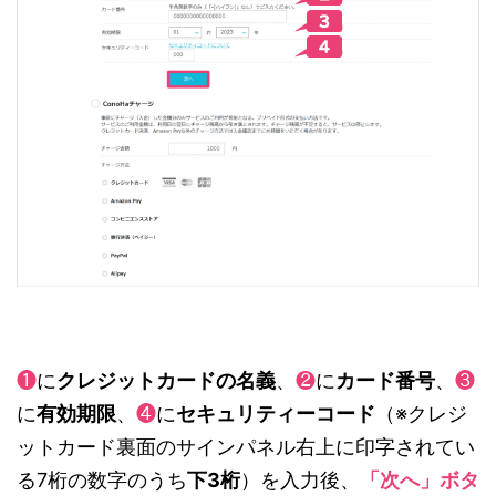
❶
に
クレジットカードの名義
、
❷
に
カード番号
、
❸
に
有効期限
、
❹
に
セキュリティーコード
（※クレジ
ットカード裏面のサインパネル右上に印字されてい
る7桁の数字のうち
下3桁
）を入力後、
「次へ」ボタ