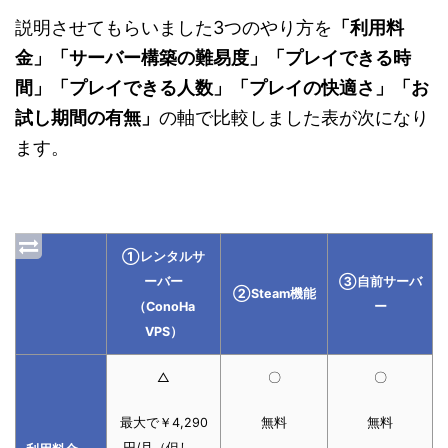
説明させてもらいました3つのやり方を
「利用料
金」「サーバー構築の難易度」「プレイできる時
間」「プレイできる人数」「プレイの快適さ」「お
試し期間の有無」
の軸で比較しました表が次になり
ます。
①レンタルサ
ーバー
③自前サーバ
②Steam機能
（ConoHa
ー
VPS）
△
〇
〇
最大で￥4,290
無料
無料
円/月（但し、