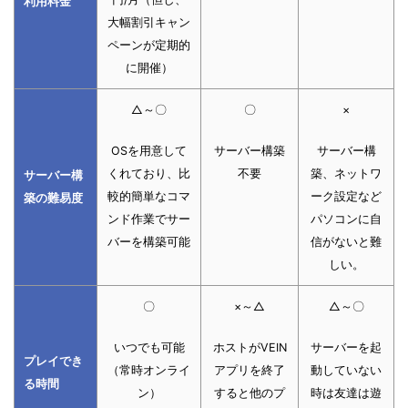
利用料金
大幅割引キャン
ペーンが定期的
に開催）
△～〇
〇
×
OSを用意して
サーバー構築
サーバー構
くれており、比
不要
築、ネットワ
サーバー構
較的簡単なコマ
ーク設定など
築の難易度
ンド作業でサー
パソコンに自
バーを構築可能
信がないと難
しい。
〇
×～△
△～〇
いつでも可能
ホストがVEIN
サーバーを起
プレイでき
（常時オンライ
アプリを終了
動していない
る時間
ン）
すると他のプ
時は友達は遊