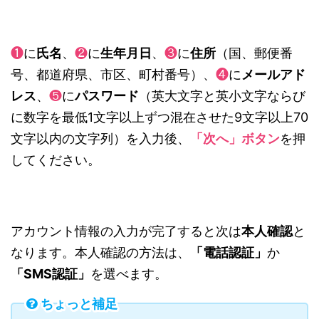
❶
に
氏名
、
❷
に
生年月日
、
❸
に
住所
（国、郵便番
号、都道府県、市区、町村番号）、
❹
に
メールアド
レス
、
❺
に
パスワード
（英大文字と英小文字ならび
に数字を最低1文字以上ずつ混在させた9文字以上70
文字以内の文字列）を入力後、
「次へ」ボタン
を押
してください。
アカウント情報の入力が完了すると次は
本人確認
と
なります。本人確認の方法は、
「
電話認証」
か
「
SMS認証」
を選べます。
ちょっと補足