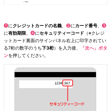
❶
に
クレジットカードの名義
、
❷
に
カード番号
、
❸
に
有効期限
、
❹
に
セキュリティーコード
（※クレジ
ットカード裏面のサインパネル右上に印字されてい
る7桁の数字のうち
下3桁
）を入力後、
「次へ」ボタ
ン
を押してください。