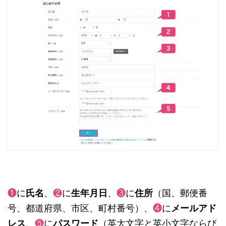
❶
に
氏名
、
❷
に
生年月日
、
❸
に
住所
（国、郵便番
号、都道府県、市区、町村番号）、
❹
に
メールアド
レス
、
❺
に
パスワード
（英大文字と英小文字ならび