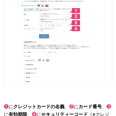
❶
に
クレジットカードの名義
、
❷
に
カード番号
、
❸
に
有効期限
、
❹
に
セキュリティーコード
（※クレジ