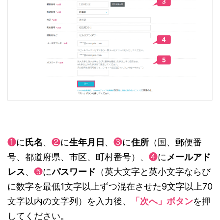
❶
に
氏名
、
❷
に
生年月日
、
❸
に
住所
（国、郵便番
号、都道府県、市区、町村番号）、
❹
に
メールアド
レス
、
❺
に
パスワード
（英大文字と英小文字ならび
に数字を最低1文字以上ずつ混在させた9文字以上70
文字以内の文字列）を入力後、
「次へ」ボタン
を押
してください。