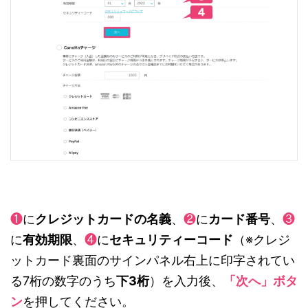
❶
に
クレジットカードの名義
、
❷
に
カード番号
、
❸
に
有効期限
、
❹
に
セキュリティーコード
（※クレジ
ットカード裏面のサインパネル右上に印字されてい
る7桁の数字のうち
下3桁
）を入力後、
「次へ」ボタ
ン
を押してください。