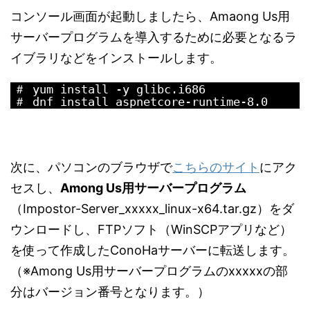
コンソール画面が起動しましたら、Amaong Us用
サーバープログラムを導入するために必要となるラ
イブラリなどをインストールします。
1
＃
yum 
install
-
y
glibc
.
i686
2
＃
dnf 
install 
aspnetcore
-
runtime
-
8.0
次に、パソコンのブラウザで
こちらのサイト
にアク
セスし、
Among Us用サーバープログラム
（Impostor-Server_xxxxx_linux-x64.tar.gz）をダ
ウンロードし、FTPソフト（WinSCPアプリなど）
を使って作成したConoHaサーバーに転送します。
（※Among Us用サーバープログラムのxxxxxの部
分はバージョン番号となります。）