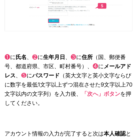
❶
に
氏名
、
❷
に
生年月日
、
❸
に
住所
（国、郵便番
号、都道府県、市区、町村番号）、
❹
に
メールアド
レス
、
❺
に
パスワード
（英大文字と英小文字ならび
に数字を最低1文字以上ずつ混在させた9文字以上70
文字以内の文字列）を入力後、
「次へ」ボタン
を押
してください。
アカウント情報の入力が完了すると次は
本人確認
と