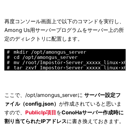
再度コンソール画面上で以下のコマンドを実行し、
Among Us用サーバープログラムをサーバー上の所
定のディレクトリに配置します。
1
＃
mkdir
/
opt
/
amongus_server
2
＃
cd
/
opt
/
amongus_server
3
＃
mv
/
root
/
Impostor
-
Server_xxxxx_linux
-
x64
4
＃
tar 
zxvf 
Impostor
-
Server_xxxxx_linux
-
x64
ここで、/opt/amongus_serverに
サーバー設定フ
ァイル（config.json）
が作成されていると思いま
すので、
PublicIp項目
を
ConoHaサーバー作成時に
割り当てられたIPアドレス
に書き換えておきます。