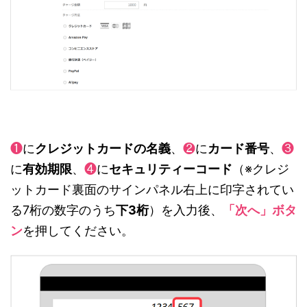
❶
に
クレジットカードの名義
、
❷
に
カード番号
、
❸
に
有効期限
、
❹
に
セキュリティーコード
（※クレジ
ットカード裏面のサインパネル右上に印字されてい
る7桁の数字のうち
下3桁
）を入力後、
「次へ」ボタ
ン
を押してください。