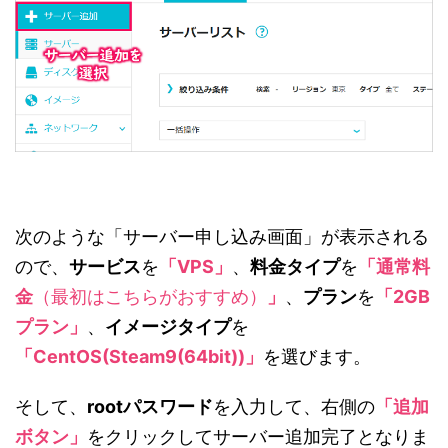
次のような「サーバー申し込み画面」が表示される
ので、
サービス
を
「VPS」
、
料金タイプ
を
「通常料
金
（最初はこちらがおすすめ）
」
、
プラン
を
「2GB
プラン」
、
イメージタイプ
を
「CentOS(Steam9(64bit))」
を選びます。
そして、
rootパスワード
を入力して、右側の
「追加
ボタン」
をクリックしてサーバー追加完了となりま