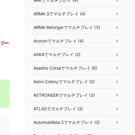
ARKでマルチプレイ (4)
ARMA 3でマルチプレイ (4)
ARMA Reforgerでマルチプレイ (3)
Arorionでマルチプレイ (4)
ーバー
ASKAでマルチプレイ (2)
Assetto Corsaでマルチプレイ (6)
Astro Colonyでマルチプレイ (2)
ま
ASTRONEERでマルチプレイ (3)
ATLASでマルチプレイ (2)
Automobilista 2でマルチプレイ (2)