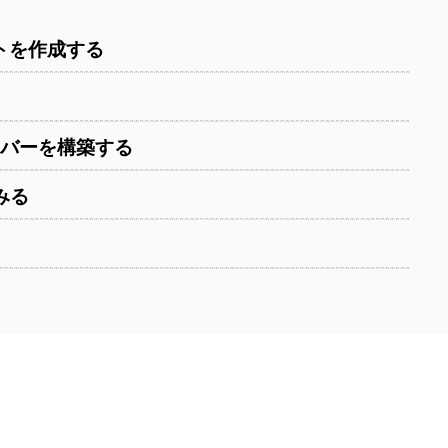
ントを作成する
サーバーを構築する
みる