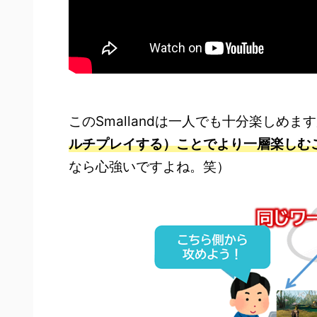
このSmallandは一人でも十分楽しめま
ルチプレイする）ことでより一層楽しむ
なら心強いですよね。笑）