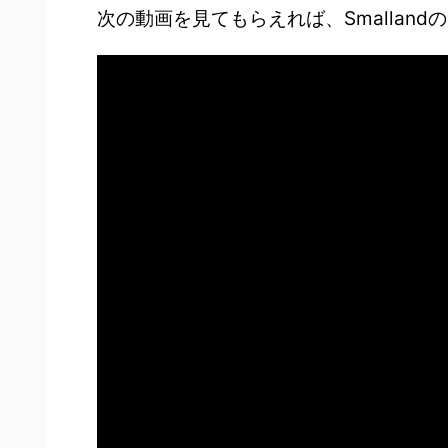
次の動画を見てもらえれば、Smallan