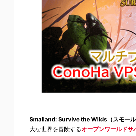
Smalland: Survive the Wil
大な世界を冒険する
オープンワールドサ