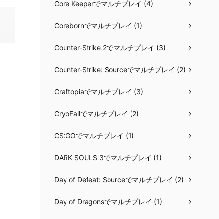
Core Keeperでマルチプレイ (4)
Corebornでマルチプレイ (1)
Counter-Strike 2でマルチプレイ (3)
Counter-Strike: Sourceでマルチプレイ (2)
Craftopiaでマルチプレイ (3)
CryoFallでマルチプレイ (2)
CS:GOでマルチプレイ (1)
DARK SOULS 3でマルチプレイ (1)
Day of Defeat: Sourceでマルチプレイ (2)
Day of Dragonsでマルチプレイ (1)