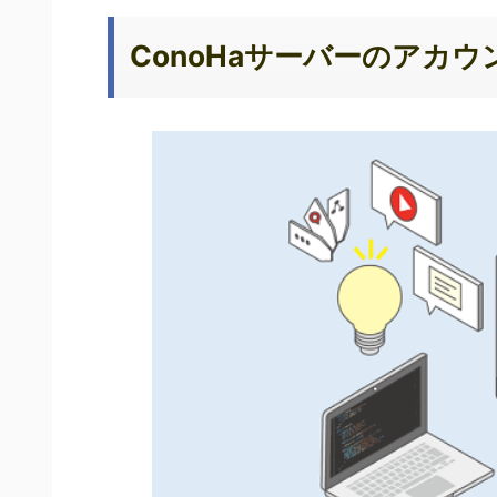
ConoHaサーバーのアカ