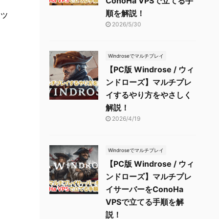
ConoHa VPSで立てる手
順を解説！
ッ
2026/5/30
Windroseでマルチプレイ
【PC版 Windrose / ウィ
ンドローズ】マルチプレ
イするやり方をやさしく
解説！
2026/4/19
Windroseでマルチプレイ
【PC版 Windrose / ウィ
ンドローズ】マルチプレ
イサーバーをConoHa
VPSで立てる手順を解
説！