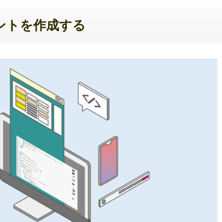
ウントを作成する