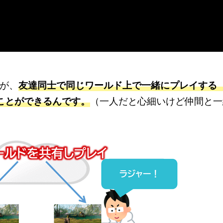
すが、
友達同士で同じワールド上で一緒にプレイする
ことができるんです。
（一人だと心細いけど仲間と一