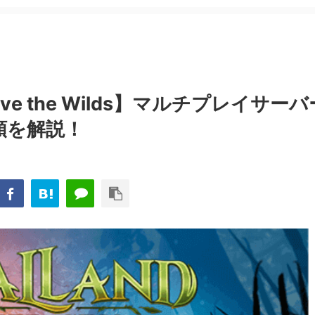
urvive the Wilds】マルチプレイサー
手順を解説！